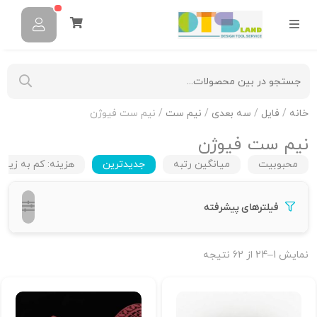
خانه
/
فایل
/
سه بعدی
/
نیم ست
/ نیم ست فیوژن
نیم ست فیوژن
محبوبیت
میانگین رتبه
جدیدترین
هزینه: کم به زیاد
فیلترهای پیشرفته
نمایش 1–24 از 62 نتیجه