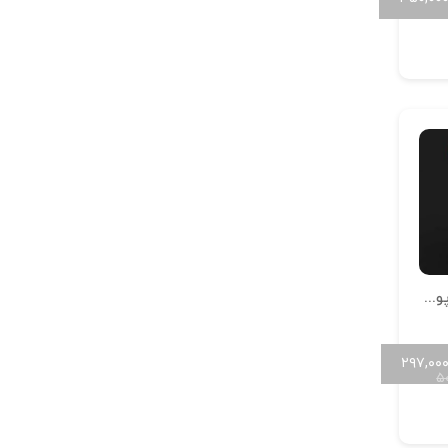
گوشواره مینیمال پوست خور تمام آینه G-M-P-11
۲۹۷,۰۰
۵