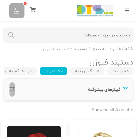
خانه
/
فایل
/
سه بعدی
/
دستبند
/ دستبند فیوژن
دستبند فیوژن
محبوبیت
میانگین رتبه
جدیدترین
هزینه: کم به زیاد
فیلترهای پیشرفته
Showing all 5 results