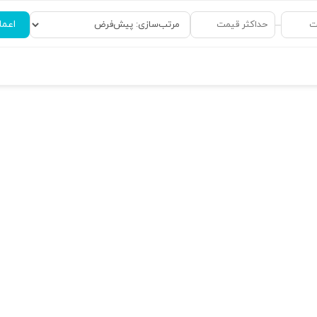
اعما
–