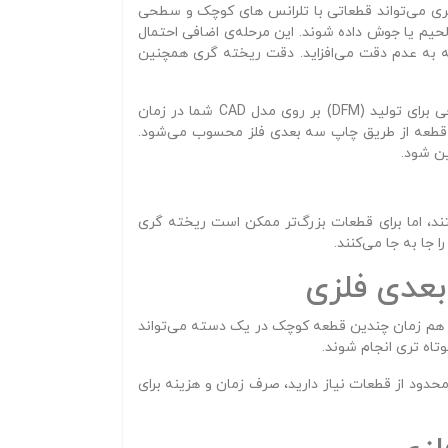
 گری می‌تواند قطعاتی با تلرانس‌ های کوچک و سطحی
حیم یا جوش داده شوند. این مرحله‌ی اضافی احتمال
ه به عدم دقت می‌افزاید. دقت ریخته‌ گری همچنین
استفاده از یک تولید کننده‌ی دیجیتال افزایشی (Digital Additive Manufacturer) مزیتی اضافی دارد و آن دریافت بازخورد طراحی برای تولید (DFM) بر روی مدل CAD شما در زمان
ید قطعه از طریق چاپ سه‌ بعدی فلز محسوب می‌شود.
ین شود.
قادر به ساخت قطعاتی به ابعاد ۳۱.۵ × ۱۵.۷ × ۱۹.۷ اینچ (۴۰۰ × ۸۰۰ × ۵۰۰ میلیمتر) هستند، اما برای قطعات بزرگ‌تر ممکن است ریخته‌ گری
جا به‌ جا می‌کنند.
بعدی فلزی
پ هم‌ زمان چندین قطعه کوچک در یک دسته می‌تواند
وتاه‌ تری انجام شوند.
حدود از قطعات نیاز دارید، صرف زمان و هزینه برای