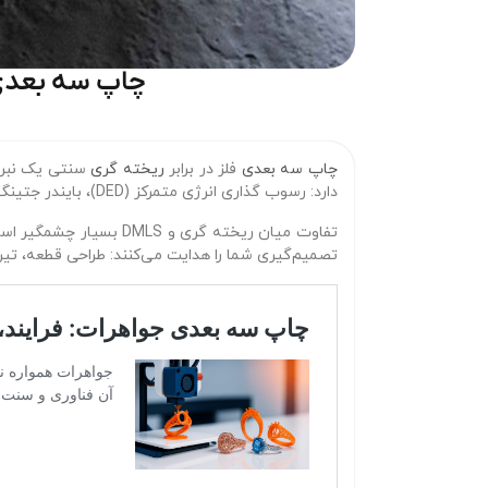
چاپ سه‌ بعدی ف
چاپ سه‌ بعدی
فلز در برابر
ریخته‌ گری
سنتی یک نبرد 
دارد: رسوب‌ گذاری انرژی متمرکز (DED)، بایندر جتینگ (Binder Jetting) و ذوب لیزری مستقیم فلز (DMLS) که در این مقایسه تمرکز ما بر روی DMLS خواهد بود.
تفاوت میان ریخته‌ گری
تصمیم‌گیری شما را هدایت می‌کنند: طراحی قطعه، تیراژ