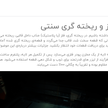
 و ریخته‌ گری سنتی
ند داشته باشیم. در ریخته‌ گری، فلز (یا پلاستیک) مذاب داخل قالبی ریخته م
نی که قطعه سخت شد، قالب جدا می‌گردد و قطعه‌ی ریخته‌ گری‌ شده آماد
باید برای دریافت قطعات خود انتظار بکشید. جزئیات بیشتر درباره‌ی این موضوع
ه‌ لایه از یک مخزن پودر فلزی می‌سازد. پس از تکمیل هر لایه، پلتفرم ساخت 
 فرآیند از لیزر های قدرتمند برای ذوب و شکل‌ دهی قطعه استفاده می‌شود. ه
 تقریباً به چگالی ۱۰۰٪ دست می‌یابند.