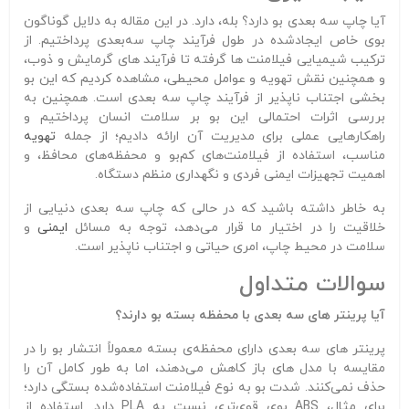
آیا چاپ سه‌ بعدی بو دارد؟ بله، دارد. در این مقاله به دلایل گوناگون
بوی خاص ایجادشده در طول فرآیند چاپ سه‌بعدی پرداختیم. از
ترکیب شیمیایی فیلامنت‌ ها گرفته تا فرآیند های گرمایش و ذوب،
و همچنین نقش تهویه و عوامل محیطی، مشاهده کردیم که این بو
بخشی اجتناب‌ ناپذیر از فرآیند چاپ سه‌ بعدی است. همچنین به
بررسی اثرات احتمالی این بو بر سلامت انسان پرداختیم و
راهکارهایی عملی برای مدیریت آن ارائه دادیم؛ از جمله
تهویه
مناسب، استفاده از فیلامنت‌های کم‌بو و محفظه‌های محافظ، و
اهمیت تجهیزات ایمنی فردی و نگهداری منظم دستگاه.
به خاطر داشته باشید که در حالی که چاپ سه‌ بعدی دنیایی از
خلاقیت را در اختیار ما قرار می‌دهد، توجه به مسائل
ایمنی
و
سلامت در محیط چاپ، امری حیاتی و اجتناب‌ ناپذیر است.
سوالات متداول
آیا پرینتر های سه‌ بعدی با محفظه بسته بو دارند؟
پرینتر های سه‌ بعدی دارای محفظه‌ی بسته معمولاً انتشار بو را در
مقایسه با مدل‌ های باز کاهش می‌دهند، اما به طور کامل آن را
حذف نمی‌کنند. شدت بو به نوع فیلامنت استفاده‌شده بستگی دارد؛
برای مثال، ABS بوی قوی‌تری نسبت به PLA دارد. استفاده از