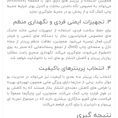
همچنین استفاده از پرینتر های دارای کاور یا محفظه (enclosure)
می‌تواند به محبوس نگه‌ داشتن بخارات و کنترل بهتر شرایط محیط
چاپ کمک کند و از پخش بو در محیط جلوگیری نماید
۳. تجهیزات ایمنی فردی و نگهداری منظم
برای حفظ سلامت فردی، استفاده از تجهیزات ایمنی مانند ماسک‌
های مخصوص فیلتراسیون بخار یا دستگاه‌ های تنفس با فیلتر
کربن فعال توصیه می‌شود. همچنین، نظافت منظم پرینتر از جمله
نازل و صفحه‌ی چاپ (bed)، از تجمع پسماندهایی که منجر به بوی
نامطبوع می‌شوند، جلوگیری می‌کند. نگهداری صحیح باعث عملکرد
روان‌تر پرینتر و کاهش انتشار بو های تند یا ناخوشایند خواهد شد
۴. انتخاب پرینترهای باکیفیت
انتخاب یک پرینتر سه‌ بعدی با کیفیت نیز می‌تواند در مدیریت بو
مؤثر باشد. برخی از مدل‌ها دارای ویژگی‌ هایی همچون تهویه‌ی بهینه
یا طراحی‌ های کاهش‌ دهنده‌ی انتشار بخار هستند که به کاهش بو
در طول فرایند چاپ کمک می‌کنند. همچنین، این چاپگرها معمولاً با
فیلامنت‌ های کم‌بو سازگاری بیشتری دارند که در مجموع تجربه‌ ای
بی‌بوتر و دلپذیرتر را برای کاربر فراهم می‌کنند.
نتیجه‌ گیری