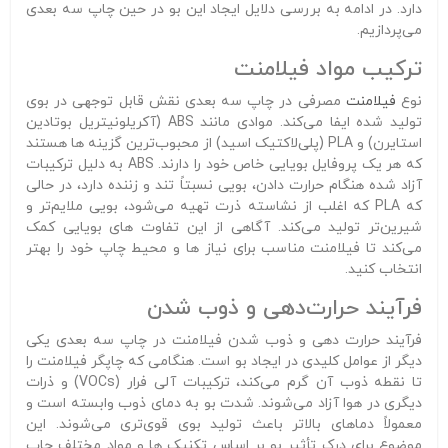
دارد. در ادامه به بررسی دلایل ایجاد این بو در حین چاپ سه‌ بعدی
می‌پردازیم.
ترکیب مواد فیلامنت
نوع
فیلامنت
مصرفی در چاپ سه‌ بعدی نقش قابل توجهی در بوی
تولید شده ایفا می‌کند. موادی مانند ABS (آکریلونیتریل بوتادین
استایرن) و PLA (پلی‌لاکتیک اسید) از محبوب‌ترین گزینه‌ ها هستند
که هر یک پروفایل بویایی خاص خود را دارند. ABS به دلیل ترکیبات
آزاد شده هنگام حرارت دادن، بویی نسبتاً تند و زننده دارد، در حالی
که PLA که اغلب از نشاسته ذرت تهیه می‌شود، بویی ملایم‌تر و
شیرین‌تر تولید می‌کند. آگاهی از این تفاوت‌ های بویایی کمک
می‌کند تا فیلامنت مناسب برای نیاز ها و محیط چاپ خود را بهتر
انتخاب کنید.
فرآیند حرارت‌دهی و ذوب شدن
فرآیند حرارت‌ دهی و ذوب شدن فیلامنت در چاپ سه‌ بعدی یکی
دیگر از عوامل کلیدی در ایجاد بو است. هنگامی که چاپگر فیلامنت را
تا نقطه ذوب آن گرم می‌کند، ترکیبات آلی فرار (VOCs) و ذرات
دیگری در هوا آزاد می‌شوند. شدت بو به دمای ذوب وابسته است و
معمولاً دماهای بالاتر باعث تولید بوی قوی‌تری می‌شوند. این
موضوع برای درک تأثیر بو بر اساس تکنیک‌ ها و مواد مختلف چاپ