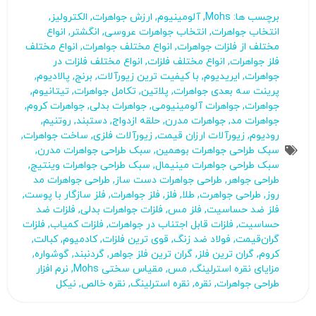
برچسب ها:
Mohs
,
آلومینیوم
,
ارزش جواهرات
,
الکترولیز
,
انتخاب جواهرات
,
انتخاب جواهرات عروسی
,
انگشتر
,
انواع
مختلف از فلزات جواهرات
,
انواع مختلف جواهرات
,
انواع مختلف
فلز جواهرات
,
انواع مختلف فلزات
,
انواع مختلف فلزات در
جواهرات
,
ایریدیوم
,
با کیفیت ترین زیورآلات
,
برنج
,
پالادیوم
,
پرینت سه بعدی جواهرات
,
پلاتین
,
تکامل جواهرات
,
تیتانیوم
,
جواهرات
,
جواهرات آلومینیومی
,
جواهرات بدلی
,
جواهرات کروم
,
جواهرات مد
,
جواهرات مدرن
,
حلقه ازدواج
,
دستبند
,
روتنیم
,
رودیوم
,
زیورآلات ارزان قیمت
,
زیورآلات فلزی
,
ساخت جواهرات
,
سبک طراحی جواهرات بوهمین
,
سبک طراحی جواهرات مدرن
,
سبک طراحی جواهرات مینیمال
,
سبک طراحی جواهرات وینتیج
,
طراحی جواهر
,
طراحی جواهرات دست ساز
,
طراحی جواهرات مد
روز
,
طراحی جواهرت
,
طلا
,
فلز
,
فلز جواهرات
,
فلز سازگار با پوست
,
فلز ضد حساسیت
,
فلز مس
,
فلزات جواهرات بدلی
,
فلزات ضد
حساسیت
,
فلزات قابل اجتناب در جواهرات
,
فلزات کمیاب
,
فلزات
گران‌قیمت
,
فولاد ضد زنگ
,
قوی ترین فلزات
,
کادمیوم
,
کبالت
,
کروم
,
گران ترین فلز
,
گران ترین فلز جواهر
,
گردنبند
,
گوشواره
,
مزایای نقره استرلینگ
,
مس
,
مقیاس سختی Mohs
,
نرم افزار
طراحی جواهرات
,
نقره
,
نقره استرلینگ
,
نقره خالص
,
نیکل