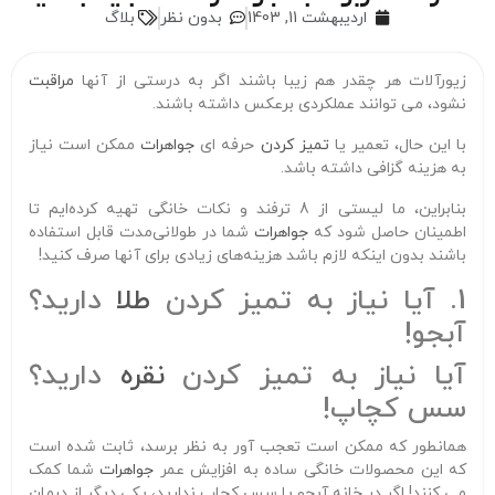
اردیبهشت 11, 1403
بدون نظر
بلاگ
زیورآلات هر چقدر هم زیبا باشند اگر به درستی از آنها
مراقبت
نشود، می توانند عملکردی برعکس داشته باشند.
با این حال، تعمیر یا
تمیز کردن
حرفه ای
جواهرات
ممکن است نیاز
به هزینه گزافی داشته باشد.
بنابراین، ما لیستی از 8 ترفند و نکات خانگی تهیه کرده‌ایم تا
اطمینان حاصل شود که
جواهرات
شما در طولانی‌مدت قابل استفاده
باشند بدون اینکه لازم باشد هزینه‌های زیادی برای آنها صرف کنید!
1. آیا نیاز به تمیز کردن
طلا
دارید؟
آبجو!
آیا نیاز به تمیز کردن
نقره
دارید؟
سس کچاپ!
همانطور که ممکن است تعجب آور به نظر برسد، ثابت شده است
که این محصولات خانگی ساده به افزایش عمر
جواهرات
شما کمک
می کنند! اگر در خانه آبجو یا سس کچاپ ندارید، یکی دیگر از درمان