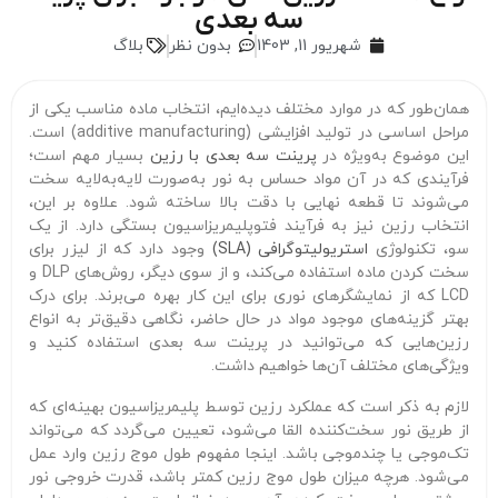
سه بعدی
شهریور 11, 1403
بدون نظر
بلاگ
همان‌طور که در موارد مختلف دیده‌ایم، انتخاب ماده مناسب یکی از
مراحل اساسی در تولید افزایشی (additive manufacturing) است.
این موضوع به‌ویژه در
پرینت سه بعدی با رزین
بسیار مهم است؛
فرآیندی که در آن مواد حساس به نور به‌صورت لایه‌به‌لایه سخت
می‌شوند تا قطعه نهایی با دقت بالا ساخته شود. علاوه بر این،
انتخاب رزین نیز به فرآیند فتوپلیمریزاسیون بستگی دارد. از یک
سو، تکنولوژی
استریولیتوگرافی (SLA)
وجود دارد که از لیزر برای
سخت کردن ماده استفاده می‌کند، و از سوی دیگر، روش‌های DLP و
LCD که از نمایشگرهای نوری برای این کار بهره می‌برند. برای درک
بهتر گزینه‌های موجود مواد در حال حاضر، نگاهی دقیق‌تر به انواع
رزین‌هایی که می‌توانید در پرینت سه بعدی استفاده کنید و
ویژگی‌های مختلف آن‌ها خواهیم داشت.
لازم به ذکر است که عملکرد رزین توسط پلیمریزاسیون بهینه‌ای که
از طریق نور سخت‌کننده القا می‌شود، تعیین می‌گردد که می‌تواند
تک‌موجی یا چندموجی باشد. اینجا مفهوم طول موج رزین وارد عمل
می‌شود. هرچه میزان طول موج رزین کمتر باشد، قدرت خروجی نور