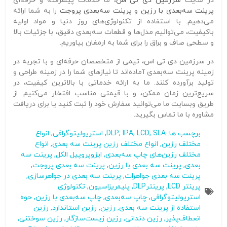
در سایت
سرزمین دی تی اس
، ما خدمات پیشرفته و حرفه‌ای
پرینت سه‌بعدی با رزین
و
پرینت سه‌بعدی پروجت
را به شما ارائه
می‌دهیم. با استفاده از تکنولوژی‌های روز دنیا و مواد اولیه
باکیفیت، می‌توانیم مدل‌ها و قطعات سه‌بعدی دقیق، با جزئیات بالا
و سطحی صاف و براق را برای شما به ارمغان بیاوریم.
در سرزمین دی تی اس، تیمی از متخصصان حرفه‌ای و با تجربه در
زمینه پرینت سه‌بعدی آماده‌اند تا نیازهای شما را در زمینه طراحی و
تولید برآورده کنند. ما به ارائه خدماتی با بالاترین کیفیت، در
سریع‌ترین زمان ممکن، و با قیمتی مناسب افتخار می‌کنیم. از
طریق وبسایت ما می‌توانید سفارش خود را ثبت کنید یا برای دریافت
مشاوره با ما تماس بگیرید.
برچسب ها:
SLA
,
LCD
,
IPA
,
DLP
,
استریولیتوگرافی
,
انواع
مختلف رزین
,
انواع مختلف رزین پرینت سه بعدی
,
انواع
مختلف رزین‌های چاپ سه‌بعدی
,
ایزوپروپیل الکل
,
پرینت سه
بعدی
,
پرینت سه بعدی با رزین
,
پرینت سه بعدی پروجت
,
پرینت سه بعدی جواهرات
,
پرینت سه بعدی در جواهرسازی
,
پرینتر LCD
,
پرینترDLP
,
پلیمریزاسیون
,
تکنولوژی
استریولیتوگرافی
,
چاپ سه‌بعدی
,
چاپ سه‌بعدی با رزین
,
حوه
استفاده از پرینت سه بعدی
,
رزین
,
رزین‌ استاندارد
,
رزین‌
انعطاف‌پذیر
,
رزین‌ دندانی
,
رزین‌ زیست‌سازگار
,
رزین‌ سوختنی
,