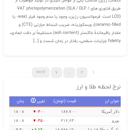
انتخاب رزین مناسب یکی از عوامل کلیدی در تولید جواهرات از
طریق فناوری‌ های VAT photopolymerization (SLA / DLP /
LCD) است. فرمولاسیون رزین، وجود یا عدم وجود فیلر (wax- یا
ceramic-filled)، ویسکوزیته، ضریب انبساط حرارتی (CTE) و
مقدار باقیماندهٔ خاکستر (ash content) مستقیماً بر دقت ابعادی،
fidelity جزئیات سطحی، رفتار در زمان شست‌ و […]
1
2
…
7
بعدی
نرخ لحظه طلا و ارز
🛈
عنوان ارز
قیمت (تومان)
زمان
تغییر
دلار آمریکا
۱۸۷,۷۰۰
-۳۰۰
۱۸:۰۸
یورو
۲۱۶,۶۳۰
-۳۵۰
۱۸:۰۸
یک گرم طلا ۱۸ عیار
۱۸,۵۸۸,۱۲۰
۹,۲۴۰
۰۹:۳۰