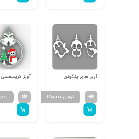
آویز های پنگوئن
آویز کریسمسی 01
تومان
۲۵۰,۰۰۰
توما