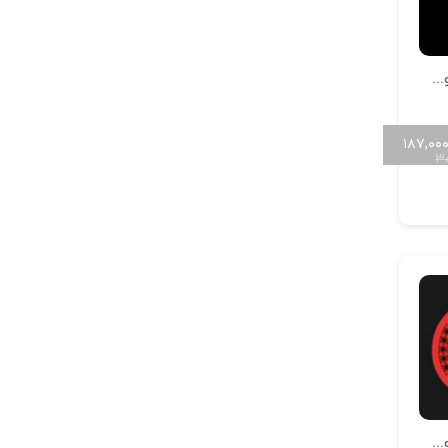
آویز سنگ خور حروف سایز کوچک H-MAYA-S-21
۱۸۷,۰۰
۳
آویز سنگ خور حروف سایز کوچک H-MAYA-S-17