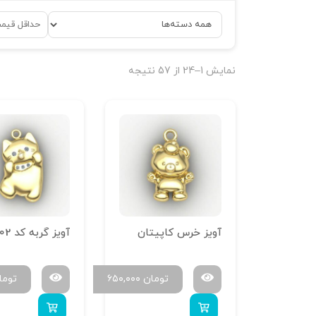
نمایش 1–24 از 57 نتیجه
آویز خرس کاپیتان
آویز گربه کد 02
تومان
۶۵۰,۰۰۰
توما