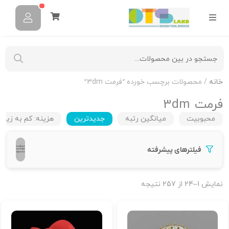
خانه
/ محصولات برچسب خورده “فرمت 3dm”
فرمت 3dm
محبوبیت
میانگین رتبه
جدیدترین
هزینه: کم به زیاد
فیلترهای پیشرفته
نمایش 1–24 از 257 نتیجه