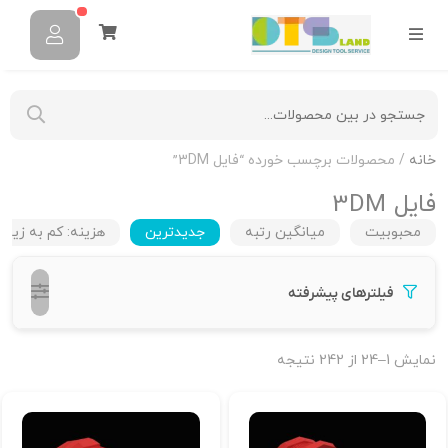
خانه
/ محصولات برچسب خورده “فایل 3DM”
فایل 3DM
محبوبیت
میانگین رتبه
جدیدترین
هزینه: کم به زیاد
فیلترهای پیشرفته
نمایش 1–24 از 242 نتیجه