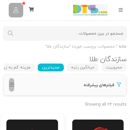
خانه
/ محصولات برچسب خورده “سازندگان طلا”
سازندگان طلا
محبوبیت
میانگین رتبه
جدیدترین
هزینه: کم به زیاد
فیلترهای پیشرفته
Showing all 24 results