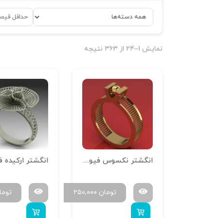
نمایش 1–24 از 363 نتیجه
انگشتر نکسوس فیوژن
انگشتر ارکیده 
تومان
۲۵۰,۰۰۰
توما