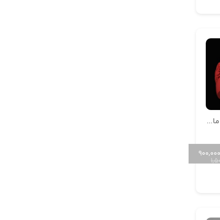
انگشتر تراش طرح مارکیز R-T-Marquise-01
۹۰۰,۰۰
۱,