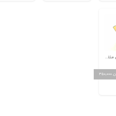
آویز قفل تیفانی مثلثی 04
ن
۳۵۰,۰۰۰