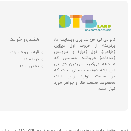
راهنمای خرید
نام دی تی اس لند برای وبسایت ما،
برگرفته از حروف اول دیزاین
(طراحی)، تول (ابزار) و سرویس
قوانین و مقررات
(خدمات) می‌باشد. همانطور که
درباره ما
ملاحظه می‌کنید سرزمین دی تی
تماس با ما
اس ارائه دهنده خدماتی است که
در صنعت تولید زیور آلات
مخصوصا صنعت طلا و جواهر مورد
نیاز است.
تمامی حقوق مادی و معنوی این وب سایت متعلق به DTSLAND می باشد. / توسعه، میزبانی و پشتیبانی: