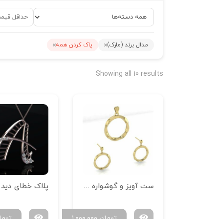
مدال برند (مارک)
پاک کردن همه
Showing all 10 results
ست آویز و گوشواره دایره پیچشی
پلاک خطای دید A
تومان
۱,۰۰۰,۰۰۰
توما