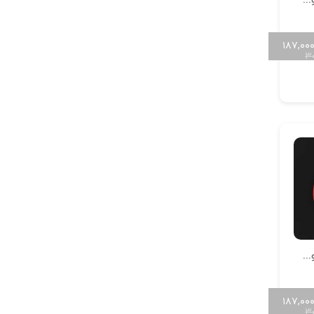
آویز سنگ خور حروف سایز کوچک H-MAYA-S-07
۱۸۷,۰۰
۳
آویز سنگ خور حروف سایز کوچک H-MAYA-S-03
۱۸۷,۰۰
۳