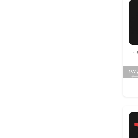
آویز سنگ خور حروف سایز کوچک H-MAYA-S-16
۱۸۷
۳۰