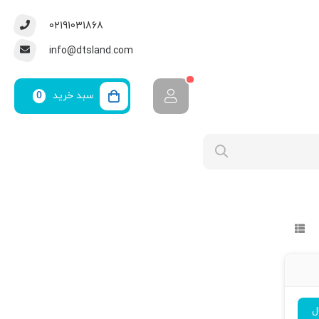
02191031868
info@dtsland.com
سبد خرید
0
ل