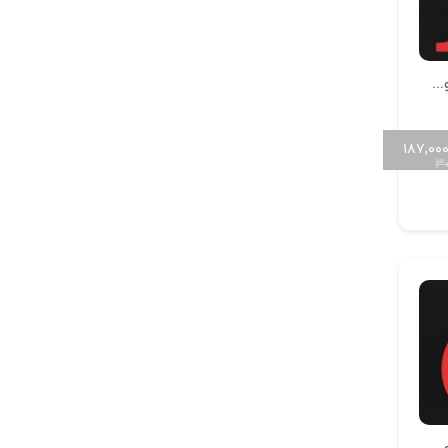
آویز سنگ خور حروف سایز کوچک H-MAYA-S-11
۱۸۷,۰۰
۳